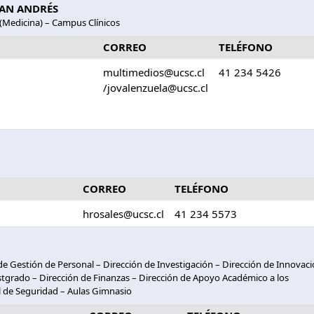
SAN ANDRÉS
 (Medicina) – Campus Clínicos
CORREO
TELÉFONO
multimedios@ucsc.cl
41 234 5426
/jovalenzuela@ucsc.cl
CORREO
TELÉFONO
hrosales@ucsc.cl
41 234 5573
de Gestión de Personal – Dirección de Investigación – Dirección de Innovac
stgrado – Dirección de Finanzas – Dirección de Apoyo Académico a los
l de Seguridad – Aulas Gimnasio