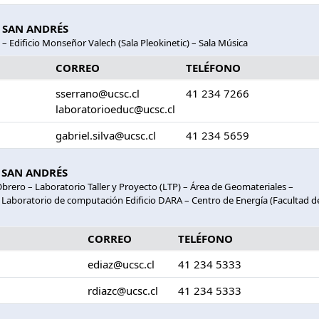
 SAN ANDRÉS
– Edificio Monseñor Valech (Sala Pleokinetic) – Sala Música
CORREO
TELÉFONO
sserrano@ucsc.cl
41 234 7266
laboratorioeduc@ucsc.cl
gabriel.silva@ucsc.cl
41 234 5659
 SAN ANDRÉS
 Obrero – Laboratorio Taller y Proyecto (LTP) – Área de Geomateriales –
 Laboratorio de computación Edificio DARA – Centro de Energía (Facultad d
CORREO
TELÉFONO
ediaz@ucsc.cl
41 234 5333
rdiazc@ucsc.cl
41 234 5333