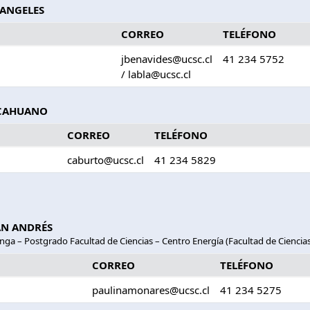
 ANGELES
CORREO
TELÉFONO
jbenavides@ucsc.cl
41 234 5752
/ labla@ucsc.cl
LCAHUANO
CORREO
TELÉFONO
caburto@ucsc.cl
41 234 5829
AN ANDRÉS
nga – Postgrado Facultad de Ciencias – Centro Energía (Facultad de Ciencias
CORREO
TELÉFONO
paulinamonares@ucsc.cl
41 234 5275