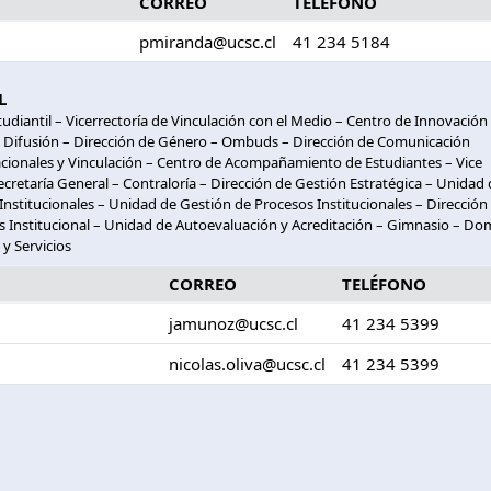
CORREO
TELÉFONO
pmiranda@ucsc.cl
41 234 5184
L
udiantil – Vicerrectoría de Vinculación con el Medio – Centro de Innovación
y Difusión – Dirección de Género – Ombuds – Dirección de Comunicación
nacionales y Vinculación – Centro de Acompañamiento de Estudiantes – Vice
 Secretaría General – Contraloría – Dirección de Gestión Estratégica – Unidad
nstitucionales – Unidad de Gestión de Procesos Institucionales – Dirección
s Institucional – Unidad de Autoevaluación y Acreditación – Gimnasio – D
y Servicios
CORREO
TELÉFONO
jamunoz@ucsc.cl
41 234 5399
nicolas.oliva@ucsc.cl
41 234 5399