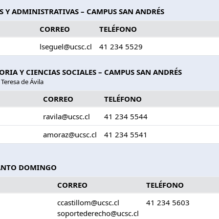
S Y ADMINISTRATIVAS – CAMPUS SAN ANDRÉS
CORREO
TELÉFONO
lseguel@ucsc.cl
41 234 5529
RIA Y CIENCIAS SOCIALES – CAMPUS SAN ANDRÉS
 Teresa de Ávila
CORREO
TELÉFONO
ravila@ucsc.cl
41 234 5544
amoraz@ucsc.cl
41 234 5541
SANTO DOMINGO
CORREO
TELÉFONO
ccastillom@ucsc.cl
41 234 5603
soportederecho@ucsc.cl