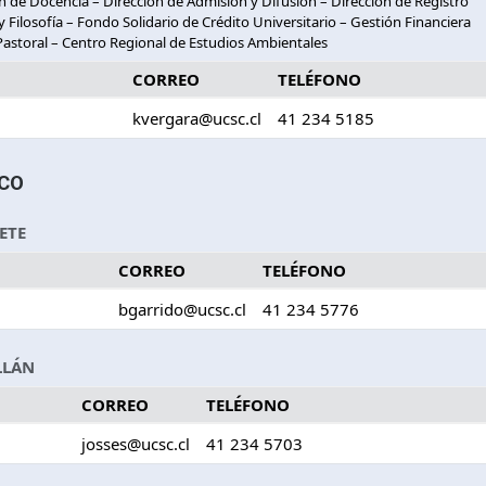
ón de Docencia – Dirección de Admisión y Difusión – Dirección de Registro
 Filosofía – Fondo Solidario de Crédito Universitario – Gestión Financiera
 Pastoral – Centro Regional de Estudios Ambientales
CORREO
TELÉFONO
kvergara@ucsc.cl
41 234 5185
ICO
ETE
CORREO
TELÉFONO
bgarrido@ucsc.cl
41 234 5776
LLÁN
CORREO
TELÉFONO
josses@ucsc.cl
41 234 5703