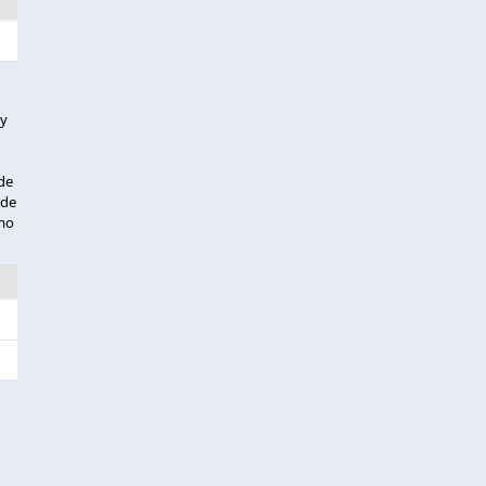
 y
 de
 de
omo