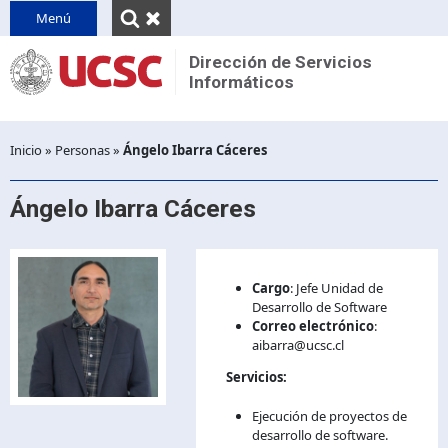
INICIO
Menú
QUIENES SOMOS
Dirección de Servicios
Informáticos
Reseña
CONTACTO
Unidades
PINVU
Desplegar
Inicio
»
Personas
»
Ángelo Ibarra Cáceres
Decretos y normativas
breadcrumb
Ángelo Ibarra Cáceres
Cargo
:
Jefe Unidad de
Desarrollo de Software
Correo electrónico
:
aibarra@ucsc.cl
Servicios:
Ejecución de proyectos de
desarrollo de software.