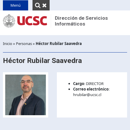
INICIO
Menú
QUIENES SOMOS
Dirección de Servicios
Informáticos
Reseña
CONTACTO
Unidades
PINVU
Desplegar
Inicio
»
Personas
»
Héctor Rubilar Saavedra
Decretos y normativas
breadcrumb
Héctor Rubilar Saavedra
Cargo
:
DIRECTOR
Correo electrónico
:
hrubilar@ucsc.cl