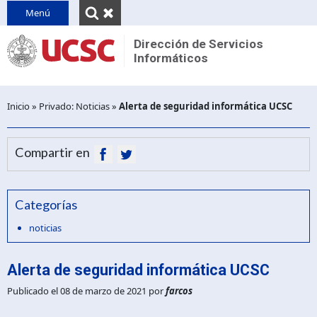
INICIO
Menú
QUIENES SOMOS
Dirección de Servicios
Informáticos
Reseña
CONTACTO
Unidades
PINVU
Despl
Inicio
»
Privado: Noticias
»
Alerta de seguridad informática UCSC
Decretos y normativas
brea
Compartir en
Categorías
noticias
Alerta de seguridad informática UCSC
Publicado el 08 de marzo de 2021
por
farcos