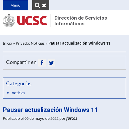
INICIO
Menú
QUIENES SOMOS
Dirección de Servicios
Informáticos
Reseña
CONTACTO
Unidades
PINVU
Desplegar
Inicio
»
Privado: Noticias
»
Pausar actualización Windows 11
Decretos y normativas
breadcru
Compartir en
Categorías
noticias
Pausar actualización Windows 11
Publicado el 06 de mayo de 2022
por
farcos