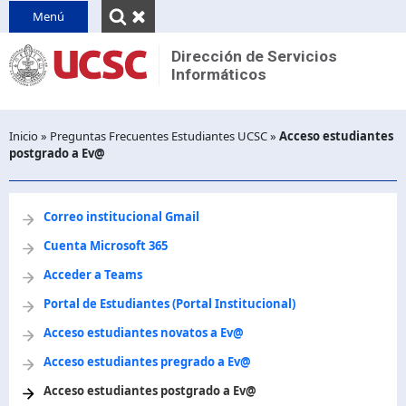
INICIO
Menú
QUIENES SOMOS
Dirección de Servicios
Informáticos
Reseña
CONTACTO
Unidades
PINVU
Inicio
»
Preguntas Frecuentes Estudiantes UCSC
»
Acceso estudiantes
Decretos y normativas
postgrado a Ev@
Desplegar
breadcrumb
Correo institucional Gmail
Cuenta Microsoft 365
Acceder a Teams
Portal de Estudiantes (Portal Institucional)
Acceso estudiantes novatos a Ev@
Acceso estudiantes pregrado a Ev@
Acceso estudiantes postgrado a Ev@