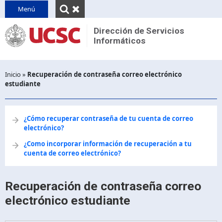
INICIO
Menú
QUIENES SOMOS
Dirección de Servicios
Informáticos
Reseña
CONTACTO
Unidades
PINVU
Inicio
»
Recuperación de contraseña correo electrónico
Decretos y normativas
estudiante
Desplegar
breadcrumb
¿Cómo recuperar contraseña de tu cuenta de correo
electrónico?
¿Como incorporar información de recuperación a tu
cuenta de correo electrónico?
Recuperación de contraseña correo
electrónico estudiante