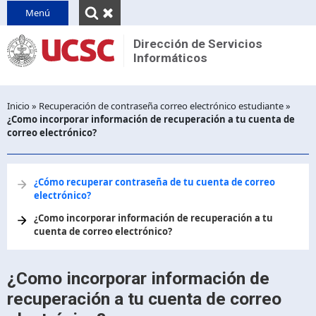
INICIO
Menú
QUIENES SOMOS
Dirección de Servicios
Informáticos
Reseña
CONTACTO
Unidades
PINVU
Inicio
»
Recuperación de contraseña correo electrónico estudiante
»
Decretos y normativas
¿Como incorporar información de recuperación a tu cuenta de
correo electrónico?
Desplegar
breadcrumb
¿Cómo recuperar contraseña de tu cuenta de correo
electrónico?
¿Como incorporar información de recuperación a tu
cuenta de correo electrónico?
¿Como incorporar información de
recuperación a tu cuenta de correo