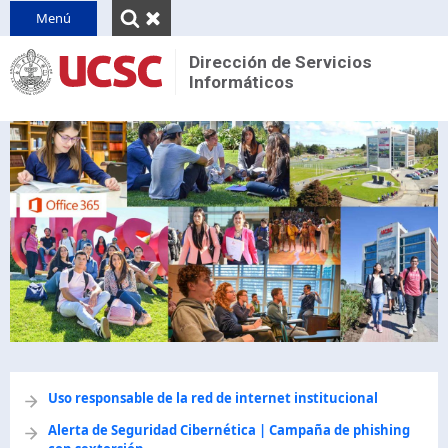
INICIO
Menú
QUIENES SOMOS
Dirección de Servicios
Informáticos
Reseña
CONTACTO
Unidades
PINVU
Decretos y normativas
Uso responsable de la red de internet institucional
Alerta de Seguridad Cibernética | Campaña de phishing