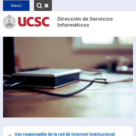
INICIO
Menú
QUIENES SOMOS
Dirección de Servicios
Informáticos
Reseña
CONTACTO
Unidades
PINVU
Decretos y normativas
Uso responsable de la red de internet institucional